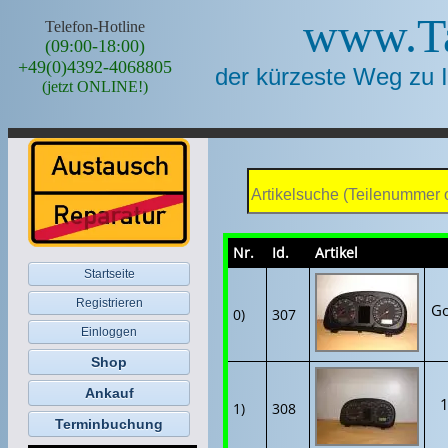
www.Ta
Telefon-Hotline
(09:00-18:00)
+49(0)4392-4068805
der kürzeste Weg zu 
(jetzt ONLINE!)
Nr.
Id.
Artikel
Startseite
Registrieren
Go
0)
307
Einloggen
Shop
Ankauf
1
1)
308
Terminbuchung