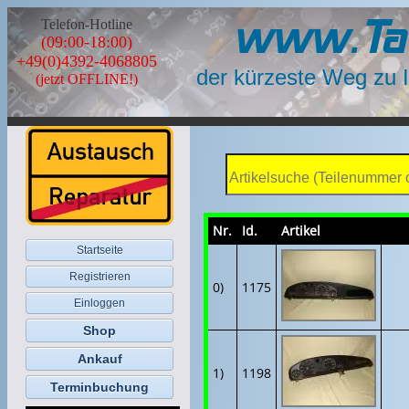
www.Ta
Telefon-Hotline
(09:00-18:00)
+49(0)4392-4068805
der kürzeste Weg zu 
(jetzt OFFLINE!)
Nr.
Id.
Artikel
Startseite
Registrieren
0)
1175
Einloggen
Shop
Ankauf
1)
1198
Terminbuchung