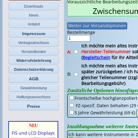
Voraussichtliche Bearbeitungszei
Downloads
Zwischensum
News
Anfahrt
Bestellmenge
Impressum
Vertragsabschluss
Ich möchte mein altes Ins
Hersteller-Teilenummer
sof
A:
Versandkosten
(
Begleitschein
für ihr Altteil
Widerrufsbelehrung
Ich möchte mein altes Ins
Datenschutzerklärung
später zurückgeben / ich ha
B:
gleicher Teilenummer (zzgl
AGB
Bearbeitungsgebühr)
Gewährleistung
Zusätzliche Optionen hinzufüge
Haftungsausschluss
Frontscheibe hochglanzpoliert
FZ-spezif. Daten behalten (29 
Preise
5 Jahre Gewährleistung (69 €)
NEU
Inzahlungnahme weiterer Instr
FIS und LCD Displays
Ich kann weitere Instrumente in