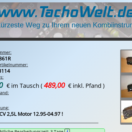
www.TachoWelt.d
kürzeste Weg zu Ihrem neuen Kombiinstru
ummer:
861R
rtikelnummer:
3114
s:
00
489,00
€ im Tausch
(
€ inkl. Pfand )
tand:
bung:
CV 2,5L Motor 12.95-04.97 !
htliche Bearbeitungszeit:
3
Tage
i