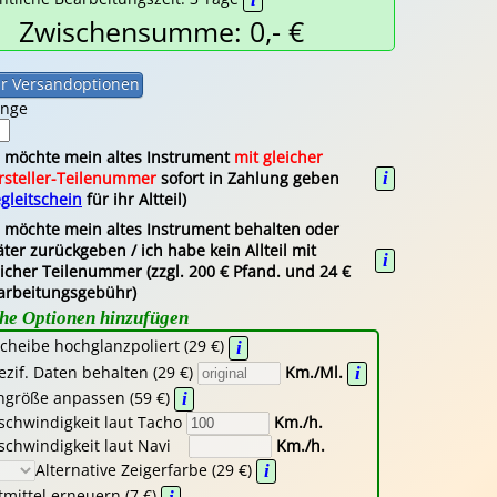
Zwischensumme: 0,- €
enge
h möchte mein altes Instrument
mit gleicher
i
rsteller-Teilenummer
sofort in Zahlung geben
gleitschein
für ihr Altteil)
h möchte mein altes Instrument behalten oder
ter zurückgeben / ich habe kein Allteil mit
i
eicher Teilenummer (zzgl. 200 € Pfand. und 24 €
arbeitungsgebühr)
che Optionen hinzufügen
cheibe hochglanzpoliert (29 €)
i
ezif. Daten behalten (29 €)
Km./Ml.
i
ngröße anpassen (59 €)
i
schwindigkeit laut Tacho
Km./h.
schwindigkeit laut Navi
Km./h.
Alternative Zeigerfarbe (29 €)
i
mittel erneuern (7 €)