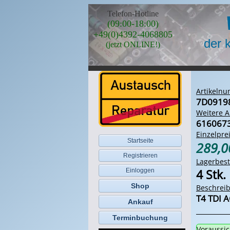
Telefon-Hotline
(09:00-18:00)
+49(0)4392-4068805
der 
(jetzt ONLINE!)
Artikeln
7D0919
Weitere A
616067
Einzelprei
Startseite
289,
Registrieren
Lagerbes
4 Stk.
Einloggen
Shop
Beschrei
T4 TDI A
Ankauf
Terminbuchung
Voraussic