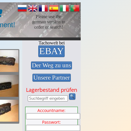
e
Please use the
german version to
ment!
order or search!
Tachowelt bei
EBAY
Der Weg zu uns
Unsere Partner
Lagerbestand prüfen
Accountname:
Passwort: