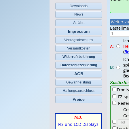
Downloads
News
Anfahrt
Bestellm
Impressum
Ic
Vertragsabschluss
He
A:
Versandkosten
(
Be
Widerrufsbelehrung
Ic
spä
Datenschutzerklärung
B:
gl
AGB
Be
Zusätzli
Gewährleistung
Fronts
Haftungsausschluss
FZ-sp
Preise
Reife
Ge
Ge
NEU
FIS und LCD Displays
Leucht