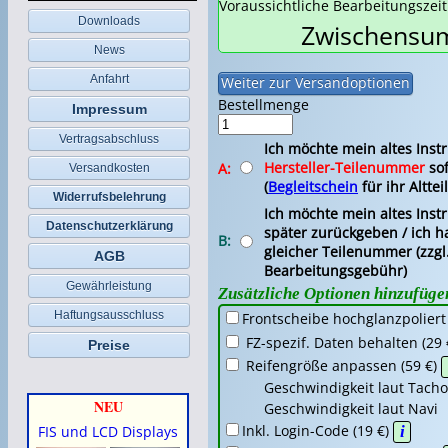
Voraussichtliche Bearbeitungszei
Downloads
Zwischensum
News
Anfahrt
Bestellmenge
Impressum
Vertragsabschluss
Ich möchte mein altes Ins
Hersteller-Teilenummer
sof
A:
Versandkosten
(
Begleitschein
für ihr Altteil
Widerrufsbelehrung
Ich möchte mein altes Ins
Datenschutzerklärung
später zurückgeben / ich ha
B:
gleicher Teilenummer (zzgl
AGB
Bearbeitungsgebühr)
Gewährleistung
Zusätzliche Optionen hinzufüge
Haftungsausschluss
Frontscheibe hochglanzpoliert
FZ-spezif. Daten behalten (29 
Preise
Reifengröße anpassen (59 €)
Geschwindigkeit laut Tacho
NEU
Geschwindigkeit laut Nav
Inkl. Login-Code (19 €)
i
FIS und LCD Displays