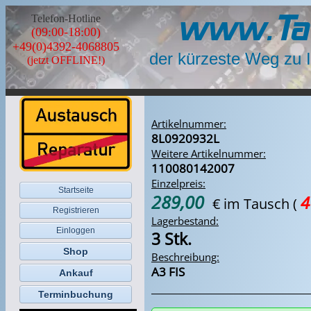
www.Ta
Telefon-Hotline
(09:00-18:00)
+49(0)4392-4068805
der kürzeste Weg zu 
(jetzt OFFLINE!)
Artikelnummer:
8L0920932L
Weitere Artikelnummer:
110080142007
Einzelpreis:
Startseite
289,00
4
€ im Tausch
(
Registrieren
Lagerbestand:
Einloggen
3 Stk.
Shop
Beschreibung:
A3 FIS
Ankauf
Terminbuchung