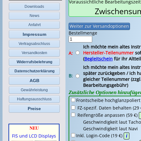
Voraussichtliche Bearbeitungszei
Downloads
Zwischensum
News
Anfahrt
Bestellmenge
Impressum
Vertragsabschluss
Ich möchte mein altes Ins
Hersteller-Teilenummer
sof
A:
Versandkosten
(
Begleitschein
für ihr Altteil
Widerrufsbelehrung
Ich möchte mein altes Ins
Datenschutzerklärung
später zurückgeben / ich ha
B:
gleicher Teilenummer (zzgl
AGB
Bearbeitungsgebühr)
Gewährleistung
Zusätzliche Optionen hinzufüge
Haftungsausschluss
Frontscheibe hochglanzpoliert
FZ-spezif. Daten behalten (29 
Preise
Reifengröße anpassen (59 €)
Geschwindigkeit laut Tacho
NEU
Geschwindigkeit laut Nav
Inkl. Login-Code (19 €)
i
FIS und LCD Displays