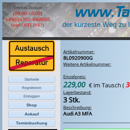
www.Ta
Telefon-Hotline
(09:00-18:00)
+49(0)4392-4068805
der kürzeste Weg zu 
(jetzt OFFLINE!)
Artikelnummer:
8L0920900G
Weitere Artikelnummer:
Einzelpreis:
Startseite
229,00
3
€ im Tausch
(
Registrieren
Lagerbestand:
Einloggen
3 Stk.
Shop
Beschreibung:
Audi A3 MFA
Ankauf
Terminbuchung