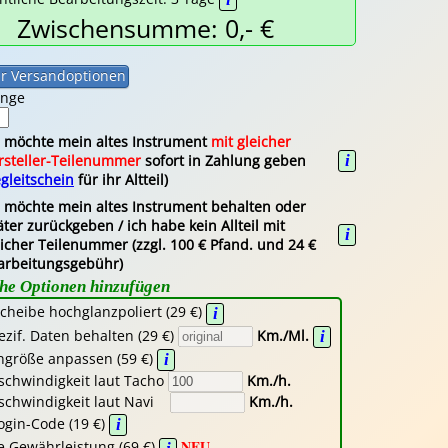
Zwischensumme: 0,- €
enge
h möchte mein altes Instrument
mit gleicher
i
rsteller-Teilenummer
sofort in Zahlung geben
gleitschein
für ihr Altteil)
h möchte mein altes Instrument behalten oder
ter zurückgeben / ich habe kein Allteil mit
i
eicher Teilenummer (zzgl. 100 € Pfand. und 24 €
arbeitungsgebühr)
che Optionen hinzufügen
cheibe hochglanzpoliert (29 €)
i
ezif. Daten behalten (29 €)
Km./Ml.
i
ngröße anpassen (59 €)
i
schwindigkeit laut Tacho
Km./h.
schwindigkeit laut Navi
Km./h.
Login-Code (19 €)
i
NEU
e Gewährleistung (69 €)