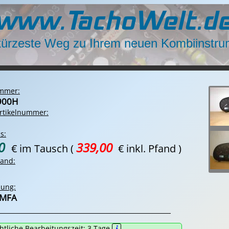
www.TachoWelt.d
kürzeste Weg zu Ihrem neuen Kombiinstru
ummer:
900H
rtikelnummer:
s:
00
339,00
€ im Tausch
(
€ inkl. Pfand )
tand:
bung:
 MFA
htliche Bearbeitungszeit:
3
Tage
i