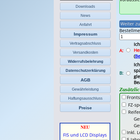
Downloads
News
Anfahrt
Bestellm
Impressum
Ic
Vertragsabschluss
He
A:
Versandkosten
(
Be
Widerrufsbelehrung
Ic
spä
Datenschutzerklärung
B:
gl
AGB
Be
Zusätzli
Gewährleistung
Fronts
Haftungsausschluss
FZ-sp
Preise
Reife
Ge
Ge
NEU
Inkl. 
FIS und LCD Displays
5 Jahr