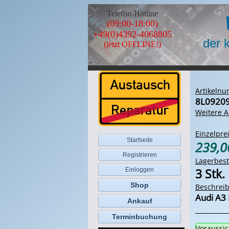
Telefon-Hotline
(09:00-18:00)
+49(0)4392-4068805
der 
(jetzt OFFLINE!)
Artikeln
8L0920
Weitere A
Einzelprei
Startseite
239,
Registrieren
Lagerbes
3 Stk.
Einloggen
Shop
Beschrei
Audi A3
Ankauf
Terminbuchung
Voraussic