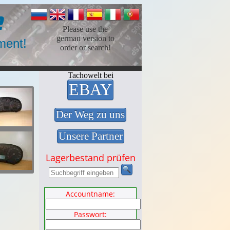
e
Please use the
german version to
ment!
order or search!
Tachowelt bei
EBAY
Der Weg zu uns
Unsere Partner
Lagerbestand prüfen
Accountname:
Passwort: