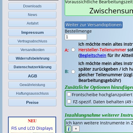
Voraussichtliche Bearbeitungszei
Downloads
Zwischensum
News
Anfahrt
Bestellmenge
Impressum
Vertragsabschluss
Ich möchte mein altes Ins
Hersteller-Teilenummer
sof
A:
Versandkosten
(
Begleitschein
für ihr Altteil
Widerrufsbelehrung
Ich möchte mein altes Ins
Datenschutzerklärung
später zurückgeben / ich ha
B:
gleicher Teilenummer (zzgl
AGB
Bearbeitungsgebühr)
Gewährleistung
Zusätzliche Optionen hinzufüge
Haftungsausschluss
Frontscheibe hochglanzpoliert
FZ-spezif. Daten behalten (49 
Preise
Inzahlungnahme weiterer Instr
NEU
Ich kann weitere Instrumente in
FIS und LCD Displays
i
+