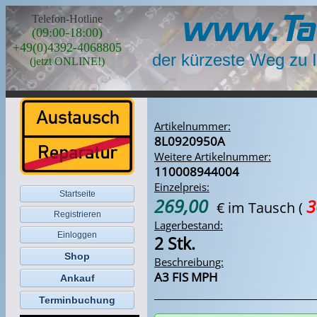
www.Ta
Telefon-Hotline
(09:00-18:00)
+49(0)4392-4068805
der kürzeste Weg zu 
(jetzt ONLINE!)
Artikelnummer:
8L0920950A
Weitere Artikelnummer:
110008944004
Einzelpreis:
Startseite
269,00
3
€ im Tausch
(
Registrieren
Lagerbestand:
Einloggen
2 Stk.
Shop
Beschreibung:
A3 FIS MPH
Ankauf
Terminbuchung