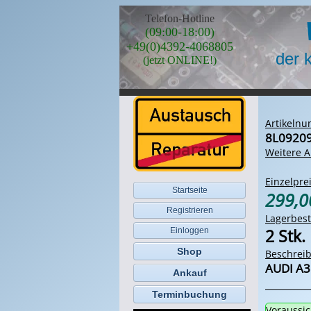
Telefon-Hotline
(09:00-18:00)
+49(0)4392-4068805
der 
(jetzt ONLINE!)
Artikeln
8L0920
Weitere A
Einzelprei
Startseite
299,
Registrieren
Lagerbes
2 Stk.
Einloggen
Shop
Beschrei
AUDI A3 
Ankauf
Terminbuchung
Voraussic