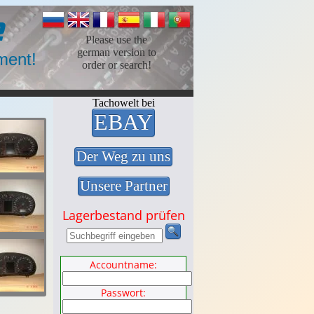
e
Please use the
german version to
ment!
order or search!
Tachowelt bei
EBAY
Der Weg zu uns
Unsere Partner
Lagerbestand prüfen
Accountname:
Passwort: