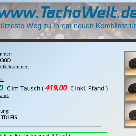
www.TachoWelt.d
kürzeste Weg zu Ihrem neuen Kombiinstru
ummer:
930D
rtikelnummer:
s:
00
419,00
€ im Tausch
(
€ inkl. Pfand )
tand:
bung:
TDI FIS
htliche Bearbeitungszeit:
3
Tage
i