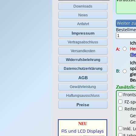
Downloads
News
Anfahrt
Bestellm
Impressum
Ic
Vertragsabschluss
He
A:
Versandkosten
(
Be
Widerrufsbelehrung
Ic
spä
Datenschutzerklärung
B:
gl
AGB
Be
Zusätzli
Gewährleistung
Fronts
Haftungsausschluss
FZ-sp
Preise
Reife
Ge
Ge
NEU
Inkl. 
FIS und LCD Displays
5 Jahr