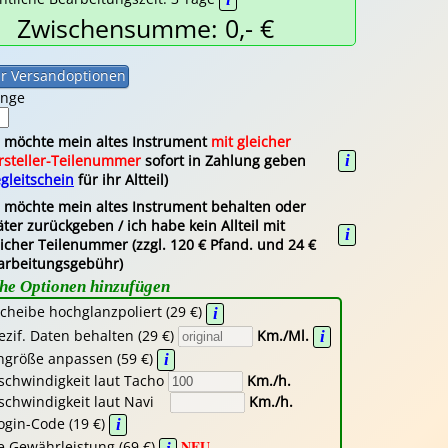
Zwischensumme: 0,- €
enge
h möchte mein altes Instrument
mit gleicher
i
rsteller-Teilenummer
sofort in Zahlung geben
gleitschein
für ihr Altteil)
h möchte mein altes Instrument behalten oder
ter zurückgeben / ich habe kein Allteil mit
i
eicher Teilenummer (zzgl. 120 € Pfand. und 24 €
arbeitungsgebühr)
che Optionen hinzufügen
cheibe hochglanzpoliert (29 €)
i
ezif. Daten behalten (29 €)
Km./Ml.
i
ngröße anpassen (59 €)
i
schwindigkeit laut Tacho
Km./h.
schwindigkeit laut Navi
Km./h.
Login-Code (19 €)
i
NEU
e Gewährleistung (69 €)