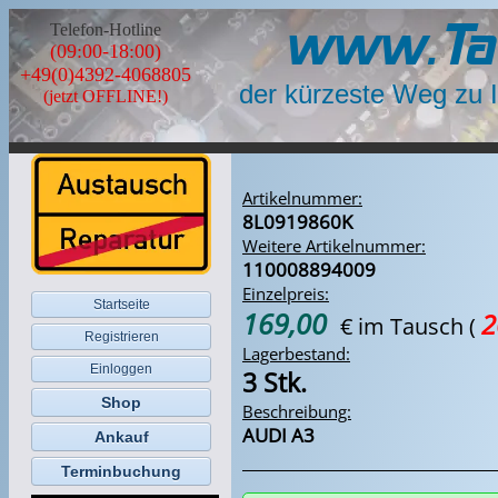
www.Ta
Telefon-Hotline
(09:00-18:00)
+49(0)4392-4068805
der kürzeste Weg zu 
(jetzt OFFLINE!)
Artikelnummer:
8L0919860K
Weitere Artikelnummer:
110008894009
Einzelpreis:
Startseite
169,00
2
€ im Tausch
(
Registrieren
Lagerbestand:
Einloggen
3 Stk.
Shop
Beschreibung:
AUDI A3
Ankauf
Terminbuchung