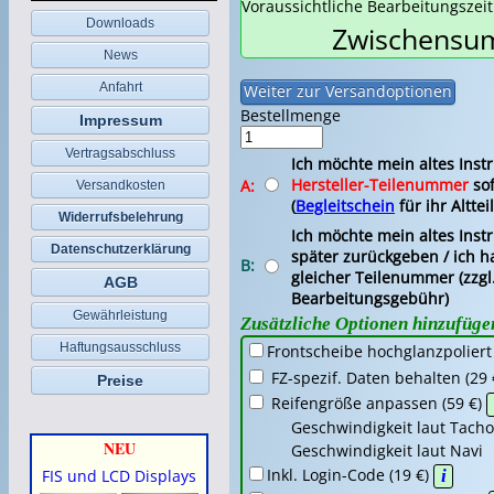
Voraussichtliche Bearbeitungszei
Downloads
Zwischensum
News
Anfahrt
Bestellmenge
Impressum
Vertragsabschluss
Ich möchte mein altes Ins
Hersteller-Teilenummer
sof
A:
Versandkosten
(
Begleitschein
für ihr Altteil
Widerrufsbelehrung
Ich möchte mein altes Ins
Datenschutzerklärung
später zurückgeben / ich ha
B:
gleicher Teilenummer (zzgl
AGB
Bearbeitungsgebühr)
Gewährleistung
Zusätzliche Optionen hinzufüge
Haftungsausschluss
Frontscheibe hochglanzpoliert
FZ-spezif. Daten behalten (29 
Preise
Reifengröße anpassen (59 €)
Geschwindigkeit laut Tacho
NEU
Geschwindigkeit laut Nav
Inkl. Login-Code (19 €)
i
FIS und LCD Displays